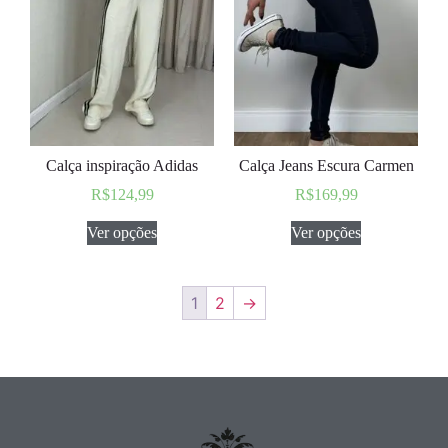
Calça inspiração Adidas
Calça Jeans Escura Carmen
R$
124,99
R$
169,99
Ver opções
Ver opções
1
2
→